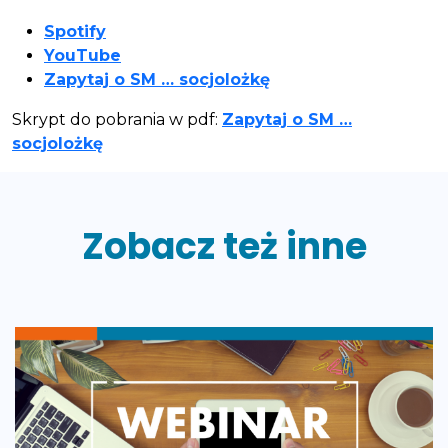
Spotify
YouTube
Zapytaj o SM … socjolożkę
Skrypt do pobrania w pdf:
Zapytaj o SM …
socjolożkę
Zobacz też inne