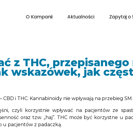
O Kampanii
Aktualności
Zapytaj o
ć z THC, przepisanego 
ak wskazówek, jak czę
 CBD i THC. Kannabinoidy nie wpływają na przebieg SM. 
i, czyli korzystnie wpływać na pacjentów ze spasty
senność oraz tzw. „haj”. THC może być korzystne u pac
 u pacjentów z padaczką.